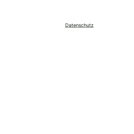
Startseite
Was ich anbiete
Über Mich
Honorar & Kontakt
Impressum
Datenschutz